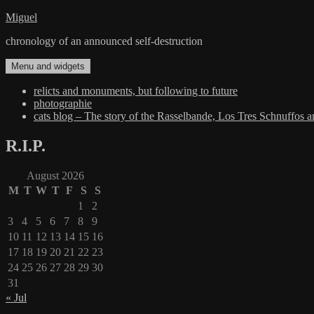
Skip
Miguel
to
chronology of an announced self-destruction
content
Menu and widgets
relicts and monuments, but following to future
photographie
cats blog – The story of the Rasselbande, Los Tres Schnuffos 
R.I.P.
August 2026
M
T
W
T
F
S
S
1
2
3
4
5
6
7
8
9
10
11
12
13
14
15
16
17
18
19
20
21
22
23
24
25
26
27
28
29
30
31
« Jul