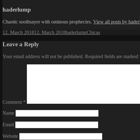
haderlump
Chaotic soothsayer with ominous prophecies.
View all posts by hade
Posted
Author
Categories
12. March 2018
12. March 2018
haderlump
Chicas
on
Leave a Reply
Your email address will not be published.
Required fields are marked
Comment
*
Name
Email
Website