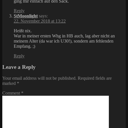
ging mir einfach auf den Sack.
Reply
StMoonlight
says:
22. November 2018 at 13:22
Heißt nix.
War in meiner ersten Whg in HB auch, lag aber nicht an
meinem Alter (da war ich U30!), sondern am fehlenden
Empfang. ;)
Reply
Leave a Reply
Your email address will not be published.
Required fields are
marked
*
Comment
*