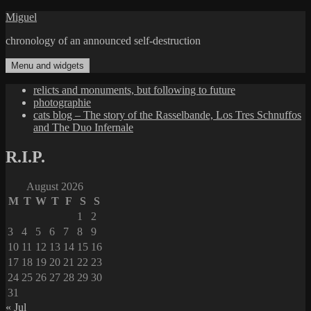
Skip
Miguel
to
chronology of an announced self-destruction
content
Menu and widgets
relicts and monuments, but following to future
photographie
cats blog – The story of the Rasselbande, Los Tres Schnuffos
and The Duo Infernale
R.I.P.
August 2026
M
T
W
T
F
S
S
1
2
3
4
5
6
7
8
9
10
11
12
13
14
15
16
17
18
19
20
21
22
23
24
25
26
27
28
29
30
31
« Jul