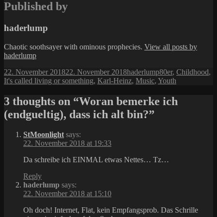
Published by
haderlump
Chaotic soothsayer with ominous prophecies.
View all posts by
haderlump
Posted
Author
Categories
22. November 2018
22. November 2018
haderlump
80er
,
Childhood
,
on
It's called living or something
,
Karl-Heinz
,
Music
,
Youth
3 thoughts on “Woran bemerke ich
(endgueltig), dass ich alt bin?”
StMoonlight
says:
22. November 2018 at 19:33
Da schreibe ich EINMAL etwas Nettes… Tz…
Reply
haderlump
says:
22. November 2018 at 15:10
Oh doch! Internet, Flat, kein Empfangsprob. Das Schrille