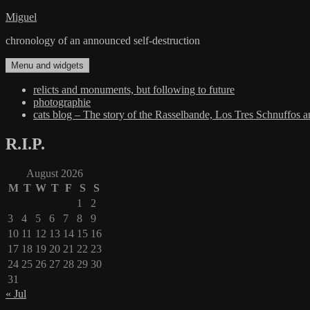
Skip
Miguel
to
chronology of an announced self-destruction
content
Menu and widgets
relicts and monuments, but following to future
photographie
cats blog – The story of the Rasselbande, Los Tres Schnuffos 
R.I.P.
August 2026
M
T
W
T
F
S
S
1
2
3
4
5
6
7
8
9
10
11
12
13
14
15
16
17
18
19
20
21
22
23
24
25
26
27
28
29
30
31
« Jul