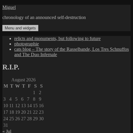
Skip
Miguel
to
chronology of an announced self-destruction
content
Menu and widgets
relicts and monuments, but following to future
photographie
cats blog – The story of the Rasselbande, Los Tres Schnuffos
and The Duo Infernale
R.I.P.
August 2026
M
T
W
T
F
S
S
1
2
3
4
5
6
7
8
9
10
11
12
13
14
15
16
17
18
19
20
21
22
23
24
25
26
27
28
29
30
31
« Jul