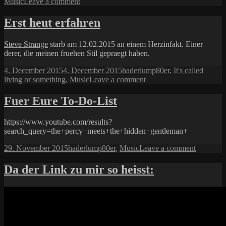
on
on
Music
Leave a comment
Egoist
Erst heut erfahren
Steve Strange
starb am 12.02.2015 an einem Herzinfakt. Einer
derer, die meinen fruehen Stil gepraegt haben.
Posted
Author
Categories
4. December 2015
4. December 2015
haderlump
80er
,
It's called
on
on
living or something
,
Music
Leave a comment
Erst
heut
Fuer Eure To-Do-List
erfahren
https://www.youtube.com/results?
search_query=the+percy+meets+the+hidden+gentleman+
Posted
Author
Categories
on
29. November 2015
haderlump
80er
,
Music
Leave a comment
on
Fuer
Eure
Da der Link zu mir so heisst:
To-
Do-
List