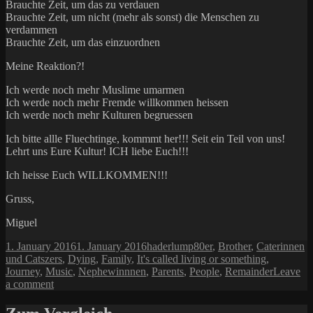
Brauchte Zeit, um das zu verdauen
Brauchte Zeit, um nicht (mehr als sonst) die Menschen zu
verdammen
Brauchte Zeit, um das einzuordnen
Meine Reaktion?!
Ich werde noch mehr Muslime umarmen
Ich werde noch mehr Fremde willkommen heissen
Ich werde noch mehr Kulturen begruessen
Ich bitte allle Fluechtinge, kommmt her!!! Seit ein Teil von uns!
Lehrt uns Eure Kultur! ICH liebe Euch!!!
Ich heisse Euch WILLKOMMEN!!!
Gruss,
Miguel
Posted
Author
Categories
1. January 2016
1. January 2016
haderlump
80er
,
Brother
,
Caterinnen
on
und Catszers
,
Dying
,
Family
,
It's called living or something
,
Journey
,
Music
,
Nephewinnnen
,
Parents
,
People
,
Remainder
Leave
on
a comment
Jahr
2015