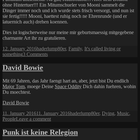
ohne Hintertuer!!! Ein Mitumschueler von Mooni sammelt die
Dinger immer noch und ich wurde stets frisch versorgt, und nun ist
sie fertig!!!!! Mooni, haettest ruhig noch ne Ehrenrunde (und er
latuernich auch) drehen koennen.
Dies ist logischerweise nur meine mir geburtsmaessig mitgegebene
charmante Art ihr zu gratulieren.
Posted
Author
Categories
12. January 2016
haderlump
80er
,
Family
,
It's called living or
on
on
something
3 Comments
What
starts
David Bowie
ends.
Mit 69 Jahren, das Jahr faengt hart an, aber, jetzt bist Du endlich
Major Tom
, moege Deine
Space Oddity
Dich dahin fuehren, wohin
Du moechtest.
David Bowie
Posted
Author
Categories
11. January 2016
11. January 2016
haderlump
80er
,
Dying
,
Music
,
on
on
People
Leave a comment
David
Bowie
Punk ist keine Relegion