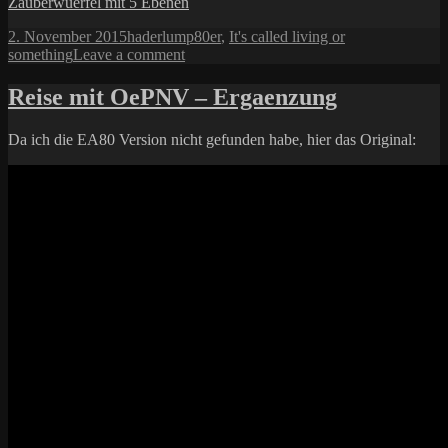
Zauberwuerfel mit 5 Ebenen
Posted
Author
Categories
2. November 2015
haderlump
80er
,
It's called living or
on
on
something
Leave a comment
Meine
neueste
Reise mit OePNV – Ergaenzung
Begierde
Da ich die EA80 Version nicht gefunden habe, hier das Original: