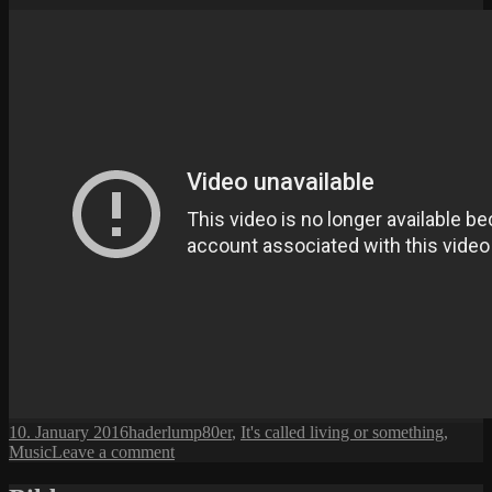
Posted
Author
Categories
10. January 2016
haderlump
80er
,
It's called living or something
,
on
on
Music
Leave a comment
Punk
ist