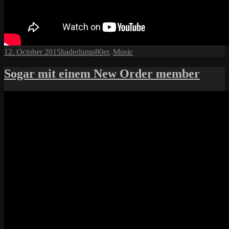
Posted
Author
Categories
12. October 2015
haderlump
80er
,
Music
on
Sogar mit einem New Order member