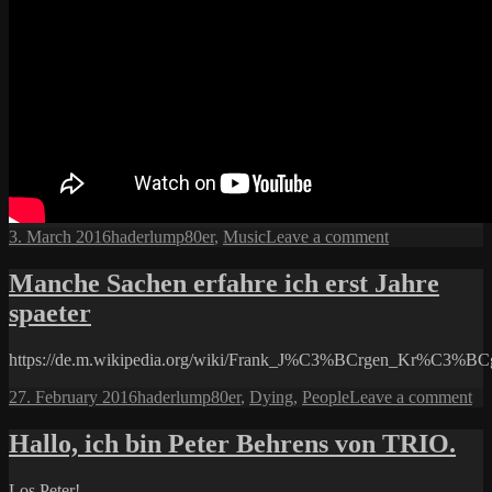
Posted
Author
Categories
on
3. March 2016
haderlump
80er
,
Music
Leave a comment
on
Barbie
Brown
Manche Sachen erfahre ich erst Jahre
spaeter
https://de.m.wikipedia.org/wiki/Frank_J%C3%BCrgen_Kr%C3%BC
Posted
Author
Categories
on
27. February 2016
haderlump
80er
,
Dying
,
People
Leave a comment
on
Ma
Sa
Hallo, ich bin Peter Behrens von TRIO.
erf
ich
Los Peter!