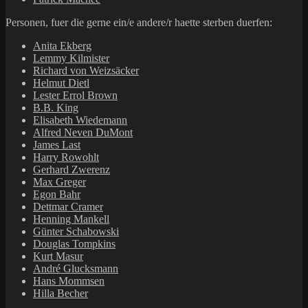
Personen, fuer die gerne ein/e andere/r haette sterben duerfen:
Anita Ekberg
Lemmy Kilmister
Richard von Weizsäcker
Helmut Dietl
Lester Errol Brown
B.B. King
Elisabeth Wiedemann
Alfred Neven DuMont
James Last
Harry Rowohlt
Gerhard Zwerenz
Max Greger
Egon Bahr
Dettmar Cramer
Henning Mankell
Günter Schabowski
Douglas Tompkins
Kurt Masur
André Glucksmann
Hans Mommsen
Hilla Becher