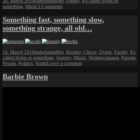
Posted
Author
Categories
26. March 2016
haderlump
80er
,
Family
,
It's called living or
on
on
something
,
Music
3 Comments
Cyndi
Lauper
Something fast, something slow,
something strange, all old…
Posted
Author
Categories
10. March 2016
haderlump
80er
,
Brother
,
Chicas
,
Dying
,
Family
,
It's
on
called living or something
,
Journey
,
Music
,
Nephewinnnen
,
Parents
,
on
People
,
Politics
,
Youth
Leave a comment
Something
fast,
Barbie Brown
something
slow,
something
strange,
all
old…