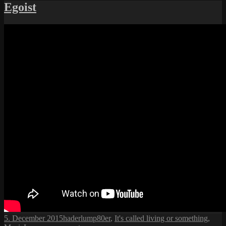
Vergleich
Egoist
Posted
Author
Categories
5. December 2015
haderlump
80er
,
It's called living or something
,