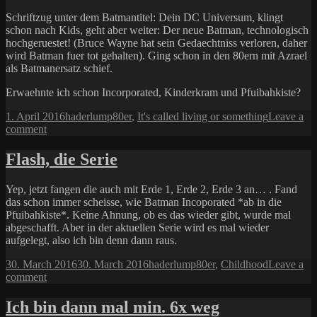
Schriftzug unter dem Batmantitel: Dein DC Universum, klingt
schon nach Kids, geht aber weiter: Der neue Batman, technologisch
hochgeruestet! (Bruce Wayne hat sein Gedaechtniss verloren, daher
wird Batman fuer tot gehalten). Ging schon in den 80ern mit Azrael
als Batmanersatz schief.
Erwaehnte ich schon Incorporated, Kinderkram und Pfuibahkiste?
Posted
Author
Categories
1. April 2016
haderlump
80er
,
It's called living or something
Leave a
on
on
comment
Batman
Flash, die Serie
Yep, jetzt fangen die auch mit Erde 1, Erde 2, Erde 3 an… . Fand
das schon immer scheisse, wie Batman Incoporated *ab in die
Pfuibahkiste*. Keine Ahnung, ob es das wieder gibt, wurde mal
abgeschafft. Aber in der aktuellen Serie wird es mal wieder
aufgelegt, also ich bin denn dann raus.
Posted
Author
Categories
30. March 2016
30. March 2016
haderlump
80er
,
Childhood
Leave a
on
on
comment
Flash,
die
Ich bin dann mal min. 6x weg
Serie