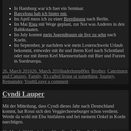
In Hamburg war ich fuer ein Seminar.
Barcelona hab ich hinter mir.
Im April muss ich zu einer
Beerdigung
nach Berlin.
Im Mai
Riga
mit Wege geplant, zur Not was Anderes in den
Baltikstaaten.
Im July kommt
mein Jugendtraum sie live zu sehn
nach
Koeln.
Im September, je nachdem wie mein Lesterschwein Urlaub
bekommt, entweder mit ihr und ihrem Kerl nach Schottland
oder nur mit ihrem Kerl Maennerurlaub mit Bier und Furzen
in Suedeuropa.
Posted
Author
Categories
26. March 2016
26. March 2016
haderlump
80er
,
Brother
,
Caterinnen
on
und Catszers
,
Family
,
It's called living or something
,
Journey
,
on
Remainder
,
Youth
Leave a comment
Ich
bin
Cyndi Lauper
dann
mal
Mit der Mitteilung, dass Cyndi dieses Jahr nach Deutschland
min.
kommt, hat Rossi sich den Veggiecheeseburger schon verdient.
6x
Werde da wohl mit Ebu hinfahren und bei meinem Onkel in Koeln
weg
naechtigen.