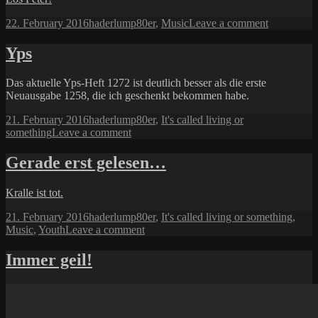
ers
Ja
Posted
Author
Categories
on
22. February 2016
haderlump
80er
,
Music
Leave a comment
spa
on
Hallo,
ich
Yps
bin
Peter
Das aktuelle Yps-Heft 1272 ist deutlich besser als die erste
Behrens
Neuausgabe 1258, die ich geschenkt bekommen habe.
von
TRIO.
Posted
Author
Categories
21. February 2016
haderlump
80er
,
It's called living or
on
on
something
Leave a comment
Yps
Gerade erst gelesen…
Kralle ist tot.
Posted
Author
Categories
21. February 2016
haderlump
80er
,
It's called living or something
,
on
on
Music
,
Youth
Leave a comment
Gerade
erst
Immer geil!
gelesen…