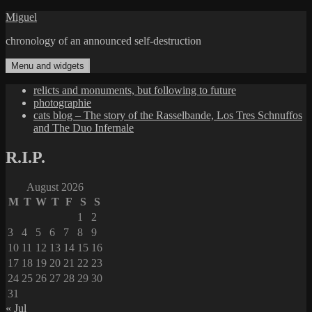
Skip
Miguel
to
chronology of an announced self-destruction
content
Menu and widgets
relicts and monuments, but following to future
photographie
cats blog – The story of the Rasselbande, Los Tres Schnuffos
and The Duo Infernale
R.I.P.
August 2026
M
T
W
T
F
S
S
1
2
3
4
5
6
7
8
9
10
11
12
13
14
15
16
17
18
19
20
21
22
23
24
25
26
27
28
29
30
31
« Jul