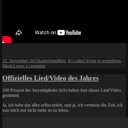
Posted
Author
Categories
22. November 2015
haderlump
80er
,
It's called living or something
,
on
on
Music
Leave a comment
Da
der
Offizielles Lied/Video des Jahres
Link
zu
100 Prozent der Jurymitglieder (ich) haben fuer dieses Lied/Video
mir
gestimmt:
so
heisst:
Ja, ich habe das alles selbst erlebt, und ja, ich vermisse die Zeit, ich
trau mich nur nicht mehr so zu leben.