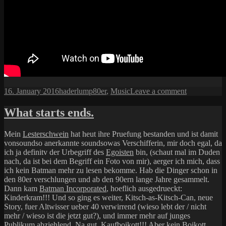
Posted
Author
Categories
on
16. January 2016
haderlump
80er
,
Music
Leave a comment
on
Morgen
ist
What starts ends.
Sonntag
Mein
Lesterschwein
hat heut ihre Pruefung bestanden und ist damit
vonsoundso anerkannte soundsowas Verschifferin, mir doch egal, da
ich ja definitv der Urbegriff des
Egoisten
bin, (schaut mal im Duden
nach, da ist bei dem Begriff ein Foto von mir), aerger ich mich, dass
ich kein Batman mehr zu lesen bekomme. Hab die Dinger schon in
den 80er verschlungen und ab den 90ern lange Jahre gesammelt.
Dann kam
Batman Incorporated
, hoeflich ausgedrueckt:
Kinderkram!!! Und so ging es weiter, Kitsch-as-Kitsch-Can, neue
Story, fuer Altwisser ueber 40 verwirrend (wieso lebt der / nicht
mehr / wieso ist die jetzt gut?), und immer mehr auf junges
Publikum abziehlend. Na gut, Kaufboikott!!! Aber kein Boikott