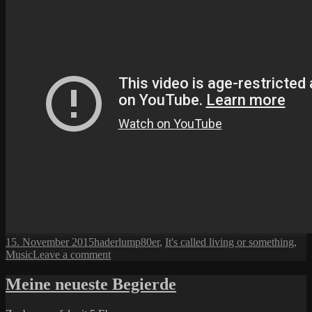
Posted
Author
Categories
15. November 2015
haderlump
80er
,
It's called living or something
,
on
on
Music
Leave a comment
Offizielles
Lied/Video
Meine neueste Begierde
des
Jahres