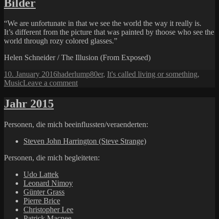
Bilder
keine
Relegion
“We are unfortunate in that we see the world the way it really is.
It’s different from the picture that was painted by thoose who see the
world through rozy colored glasses.”
Helen Schneider / The Illusion (From Exposed)
Posted
Author
Categories
10. January 2016
haderlump
80er
,
It's called living or something
,
on
on
Music
Leave a comment
Bilder
Jahr 2015
Personen, die mich beeinflussten/veraenderten:
Steven John Harrington (Steve Strange)
Personen, die mich begleiteten:
Udo Lattek
Leonard Nimoy
Günter Grass
Pierre Brice
Christopher Lee
Patrick Macnee