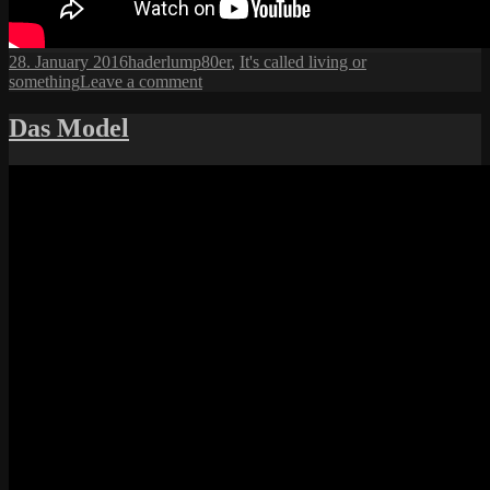
Posted
Author
Categories
28. January 2016
haderlump
80er
,
It's called living or
on
on
something
Leave a comment
Rubik’s
Cube
Das Model