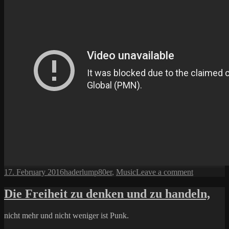
Posted
Author
Categories
on
17. February 2016
haderlump
80er
,
Music
Leave a comment
on
Immer
geil!
Die Freiheit zu denken und zu handeln,
nicht mehr und nicht weniger ist Punk.