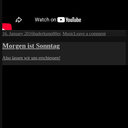
Posted
Author
Categories
on
16. January 2016
haderlump
80er
,
Music
Leave a comment
on
Weil
geil
Morgen ist Sonntag
Also lassen wir uns erschiessen!